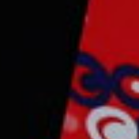
CONTACT & FOLLOW
streat name 12, hollywood City, USA
Newzin@gmail.com
+12 123 456 789