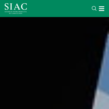
LATEST NEWS
Lorem ipsum dolor sit amet conse
adipisicing elit. Voluptatem optio 
iure quae. Soluta corporis quidem
nihil.
DESTACADOS