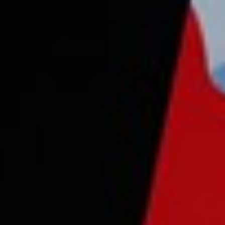
Consejo Cardio-Oncología
Prevención Cardiovascular
Antitrombóticos