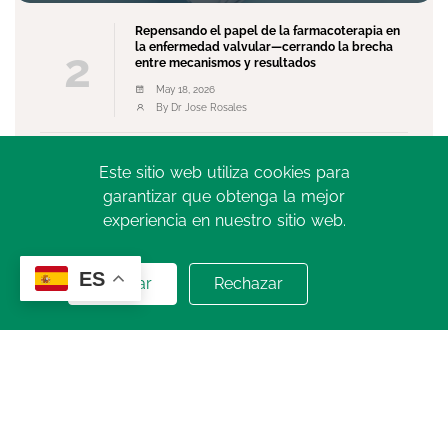
Repensando el papel de la farmacoterapia en
la enfermedad valvular—cerrando la brecha
2
entre mecanismos y resultados
May 18, 2026
By Dr Jose Rosales
El Movimiento como Medicina: Más que una
Este sitio web utiliza cookies para
3
Recomendación, una Necesidad Global
garantizar que obtenga la mejor
May 13, 2026
experiencia en nuestro sitio web.
By Dr. Norberto Bornancini
Ver más
ES
Aceptar
Rechazar
SIAC TV
Ver Más