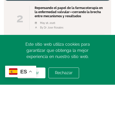
Repensando el papel de la farmacoterapia en
la enfermedad valvular—cerrando la brecha
2
entre mecanismos y resultados
May 18, 2026
By Dr Jose Rosales
El Movimiento como Medicina: Más que una
Este sitio web utiliza cookies para
3
Recomendación, una Necesidad Global
garantizar que obtenga la mejor
May 13, 2026
experiencia en nuestro sitio web.
By Dr. Norberto Bornancini
Ver más
ES
Aceptar
Rechazar
SIAC TV
Ver Más