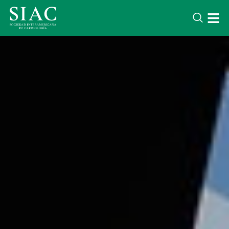
LATEST NEWS
Lorem ipsum dolor sit amet conse
adipisicing elit. Voluptatem optio 
iure quae. Soluta corporis quidem
nihil.
DESTACADOS