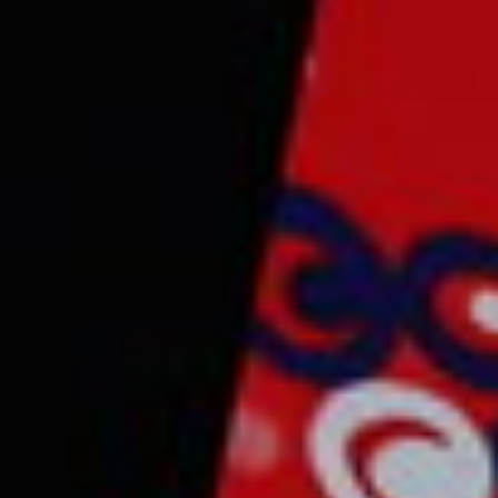
CONTACT & FOLLOW
streat name 12, hollywood City, USA
Newzin@gmail.com
+12 123 456 789