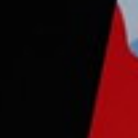
Consejo Cardio-Oncología
Prevención Cardiovascular
Antitrombóticos