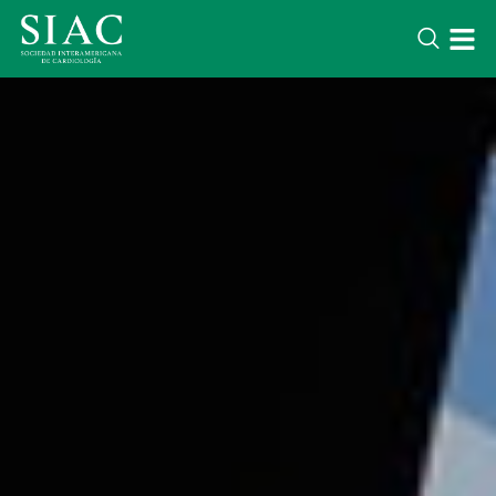
LATEST NEWS
Lorem ipsum dolor sit amet conse
adipisicing elit. Voluptatem optio 
iure quae. Soluta corporis quidem
nihil.
DESTACADOS