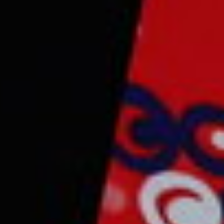
CONTACT & FOLLOW
streat name 12, hollywood City, USA
Newzin@gmail.com
+12 123 456 789