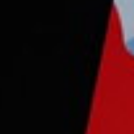
Consejo Cardio-Oncología
Prevención Cardiovascular
Antitrombóticos