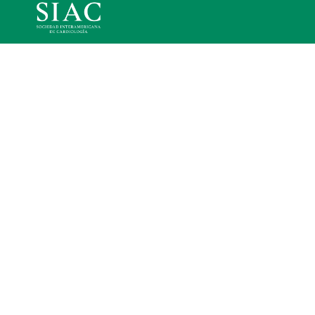
Home
Quiénes somos
Academia SIAC
Advocacy
Calendario científico
Congresos S
Editoriales
Fellows
LATEST NEWS