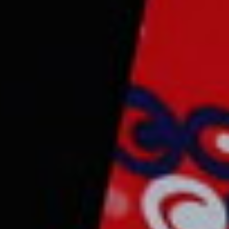
CONTACT & FOLLOW
streat name 12, hollywood City, USA
Newzin@gmail.com
+12 123 456 789