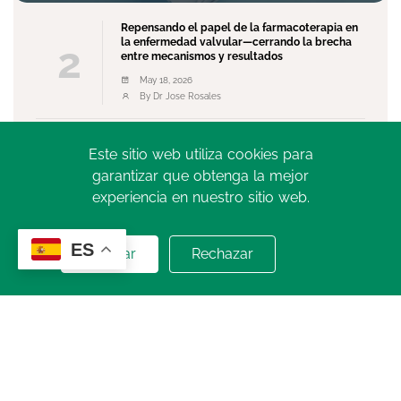
Repensando el papel de la farmacoterapia en
la enfermedad valvular—cerrando la brecha
2
entre mecanismos y resultados
May 18, 2026
By Dr Jose Rosales
El Movimiento como Medicina: Más que una
Este sitio web utiliza cookies para
3
Recomendación, una Necesidad Global
garantizar que obtenga la mejor
May 13, 2026
experiencia en nuestro sitio web.
By Dr. Norberto Bornancini
Ver más
ES
Aceptar
Rechazar
SIAC TV
Ver Más