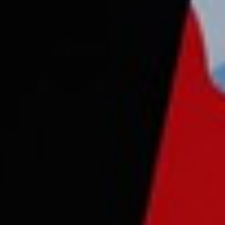
Consejo Cardio-Oncología
Prevención Cardiovascular
Antitrombóticos