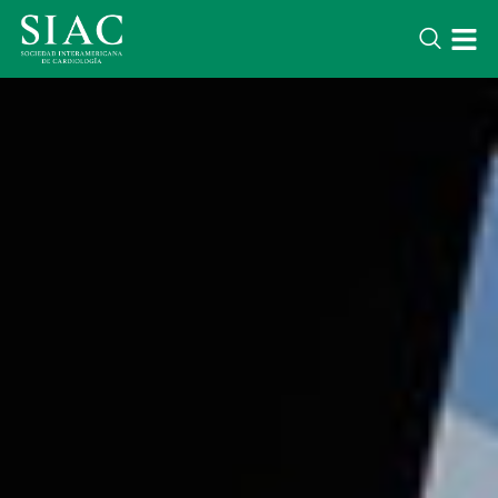
LATEST NEWS
Lorem ipsum dolor sit amet conse
adipisicing elit. Voluptatem optio 
iure quae. Soluta corporis quidem
nihil.
DESTACADOS