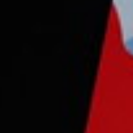
Consejo Cardio-Oncología
Prevención Cardiovascular
Antitrombóticos