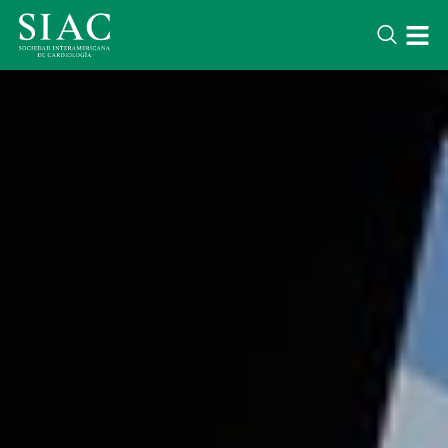
LATEST NEWS
Lorem ipsum dolor sit amet conse
adipisicing elit. Voluptatem optio 
iure quae. Soluta corporis quidem
nihil.
DESTACADOS