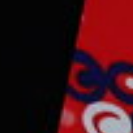
CONTACT & FOLLOW
streat name 12, hollywood City, USA
Newzin@gmail.com
+12 123 456 789