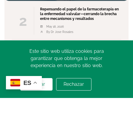
Repensando el papel de la farmacoterapia en
la enfermedad valvular—cerrando la brecha
2
entre mecanismos y resultados
May 18, 2026
By Dr Jose Rosales
El Movimiento como Medicina: Más que una
Este sitio web utiliza cookies para
3
Recomendación, una Necesidad Global
garantizar que obtenga la mejor
May 13, 2026
experiencia en nuestro sitio web.
By Dr. Norberto Bornancini
Ver más
ES
Aceptar
Rechazar
SIAC TV
Ver Más