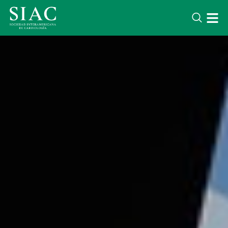
LATEST NEWS
Lorem ipsum dolor sit amet conse
adipisicing elit. Voluptatem optio 
iure quae. Soluta corporis quidem
nihil.
DESTACADOS