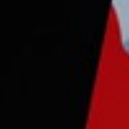
Consejo Cardio-Oncología
Prevención Cardiovascular
Antitrombóticos