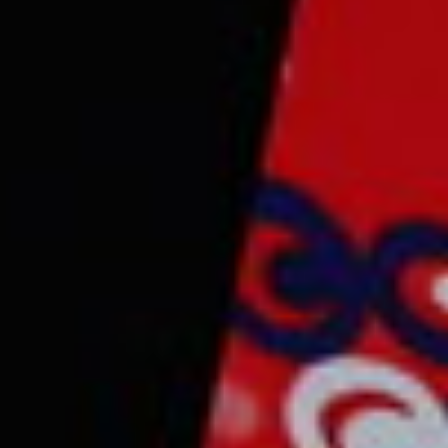
CONTACT & FOLLOW
streat name 12, hollywood City, USA
Newzin@gmail.com
+12 123 456 789