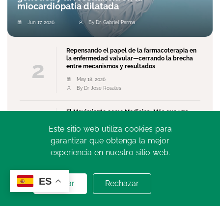
miocardiopatía dilatada
Jun 17, 2026
By Dr. Gabriel Parma
Repensando el papel de la farmacoterapia en
la enfermedad valvular—cerrando la brecha
2
entre mecanismos y resultados
May 18, 2026
By Dr Jose Rosales
El Movimiento como Medicina: Más que una
3
Recomendación, una Necesidad Global
Este sitio web utiliza cookies para
May 13, 2026
garantizar que obtenga la mejor
By Dr. Norberto Bornancini
experiencia en nuestro sitio web.
Ver más
ES
Aceptar
Rechazar