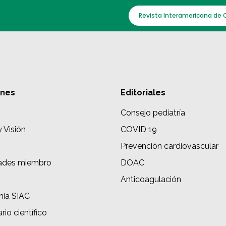
Revista Interamericana de 
ones
Editoriales
Consejo pediatría
y Visión
COVID 19
Prevención cardiovascular
ades miembro
DOAC
s
Anticoagulación
ia SIAC
rio científico