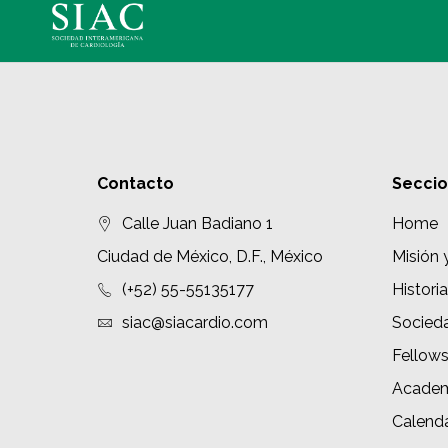
Contacto
Secci
Calle Juan Badiano 1
Home
Ciudad de México, D.F., México
Misión 
(+52) 55-55135177
Historia
siac@siacardio.com
Socied
Fellow
Academ
Calenda