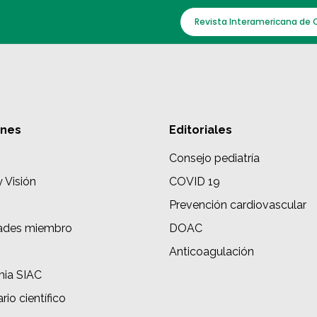
Revista Interamericana de 
ones
Editoriales
Consejo pediatría
y Visión
COVID 19
Prevención cardiovascular
ades miembro
DOAC
s
Anticoagulación
ia SIAC
rio científico