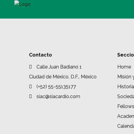
Contacto
Secci
Calle Juan Badiano 1
Home
Ciudad de México, D.F., México
Misión 
(+52) 55-55135177
Historia
siac@siacardio.com
Socied
Fellow
Academ
Calenda