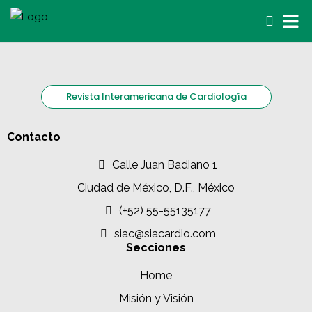
Revista Interamericana de Cardiología
Contacto
Calle Juan Badiano 1
Ciudad de México, D.F., México
(+52) 55-55135177
siac@siacardio.com
Secciones
Home
Misión y Visión