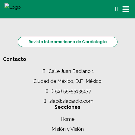
Revista Interamericana de Cardiología
Contacto
Calle Juan Badiano 1
Ciudad de México, D.F., México
(+52) 55-55135177
siac@siacardio.com
Secciones
Home
Misión y Visión