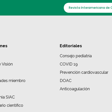
Revista Interamericana de 
ones
Editoriales
Consejo pediatría
y Visión
COVID 19
Prevención cardiovascular
ades miembro
DOAC
s
Anticoagulación
ia SIAC
rio científico