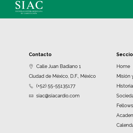
Contacto
Secci
Calle Juan Badiano 1
Home
Ciudad de México, D.F., México
Misión 
(+52) 55-55135177
Historia
siac@siacardio.com
Socied
Fellow
Academ
Calenda