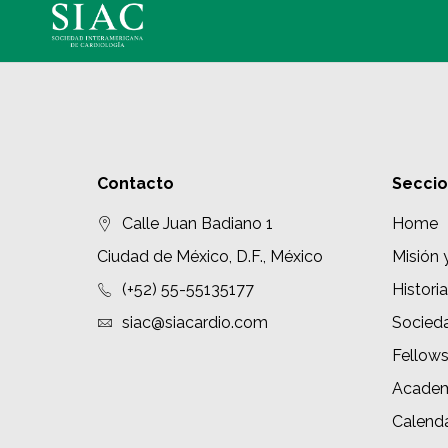
Contacto
Secci
Calle Juan Badiano 1
Home
Ciudad de México, D.F., México
Misión 
(+52) 55-55135177
Historia
siac@siacardio.com
Socied
Fellow
Academ
Calenda