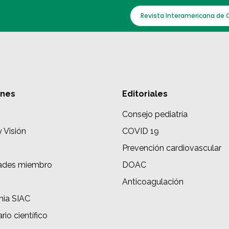
Revista Interamericana de 
ones
Editoriales
Consejo pediatría
y Visión
COVID 19
Prevención cardiovascular
ades miembro
DOAC
s
Anticoagulación
ia SIAC
rio científico