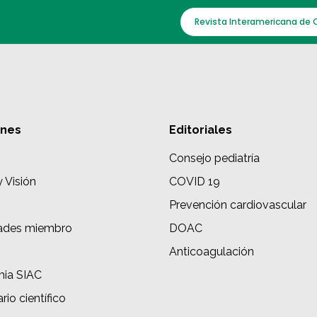
Revista Interamericana de 
ones
Editoriales
Consejo pediatría
y Visión
COVID 19
Prevención cardiovascular
ades miembro
DOAC
s
Anticoagulación
ia SIAC
rio científico