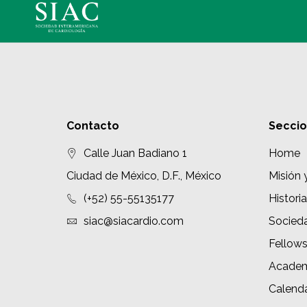
Contacto
Secci
Calle Juan Badiano 1
Home
Ciudad de México, D.F., México
Misión 
(+52) 55-55135177
Historia
siac@siacardio.com
Socied
Fellow
Academ
Calenda