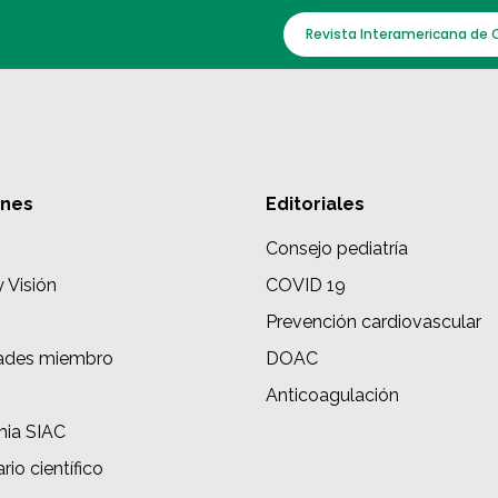
Revista Interamericana de 
ones
Editoriales
Consejo pediatría
y Visión
COVID 19
Prevención cardiovascular
ades miembro
DOAC
s
Anticoagulación
ia SIAC
rio científico