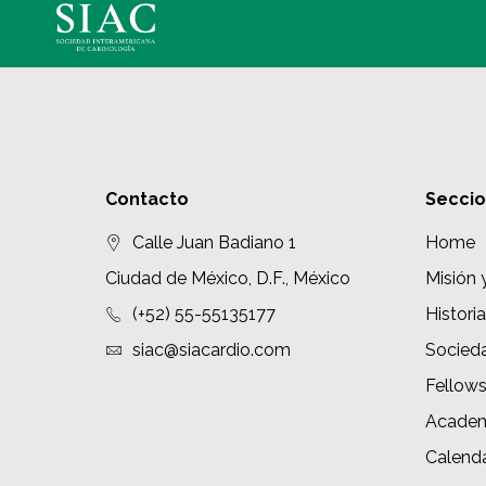
Contacto
Secci
Calle Juan Badiano 1
Home
Ciudad de México, D.F., México
Misión 
(+52) 55-55135177
Historia
siac@siacardio.com
Socied
Fellow
Academ
Calenda