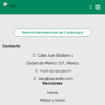
Revista Interamericana de Cardiología
Contacto
Calle Juan Badiano 1
Ciudad de México, D.F., México
(+52) 55-55135177
siac@siacardio.com
Secciones
Home
Misión y Visión