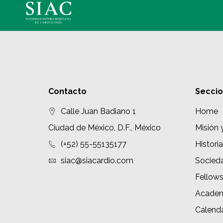
Contacto
Secci
Calle Juan Badiano 1
Home
Ciudad de México, D.F., México
Misión 
(+52) 55-55135177
Historia
siac@siacardio.com
Socied
Fellow
Academ
Calenda