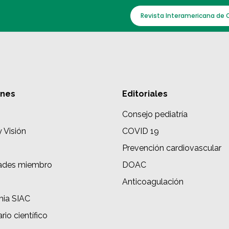
Revista Interamericana de 
ones
Editoriales
Consejo pediatría
y Visión
COVID 19
Prevención cardiovascular
ades miembro
DOAC
s
Anticoagulación
ia SIAC
rio científico