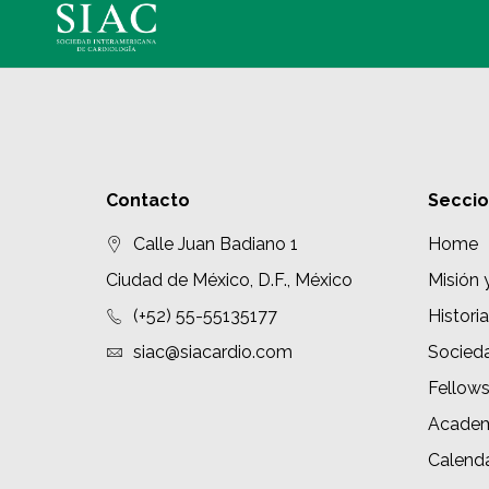
Contacto
Secci
Calle Juan Badiano 1
Home
Ciudad de México, D.F., México
Misión 
(+52) 55-55135177
Historia
siac@siacardio.com
Socied
Fellow
Academ
Calenda