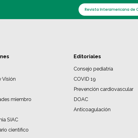
Revista Interamericana de 
ones
Editoriales
Consejo pediatría
y Visión
COVID 19
Prevención cardiovascular
ades miembro
DOAC
s
Anticoagulación
ia SIAC
rio científico