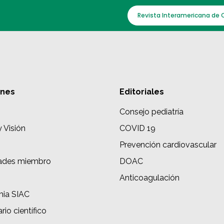
Revista Interamericana de 
ones
Editoriales
Consejo pediatría
y Visión
COVID 19
Prevención cardiovascular
ades miembro
DOAC
s
Anticoagulación
ia SIAC
rio científico