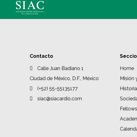
Contacto
Secci
Calle Juan Badiano 1
Home
Ciudad de México, D.F., México
Misión 
(+52) 55-55135177
Historia
siac@siacardio.com
Socied
Fellow
Academ
Calenda