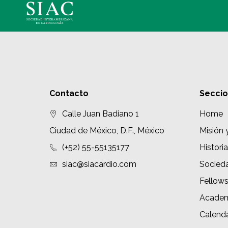
Contacto
Secci
Calle Juan Badiano 1
Home
Ciudad de México, D.F., México
Misión 
(+52) 55-55135177
Historia
siac@siacardio.com
Socied
Fellow
Academ
Calenda