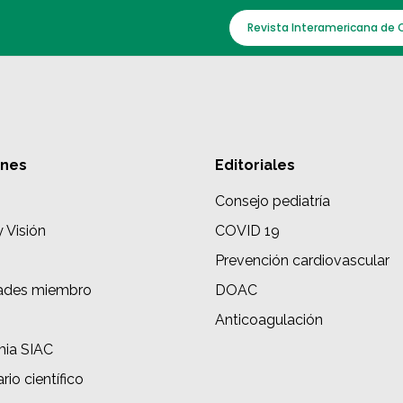
Revista Interamericana de 
ones
Editoriales
Consejo pediatría
y Visión
COVID 19
Prevención cardiovascular
ades miembro
DOAC
s
Anticoagulación
ia SIAC
rio científico