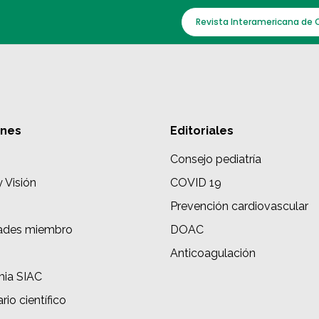
Revista Interamericana de 
ones
Editoriales
Consejo pediatría
y Visión
COVID 19
Prevención cardiovascular
ades miembro
DOAC
s
Anticoagulación
ia SIAC
rio científico