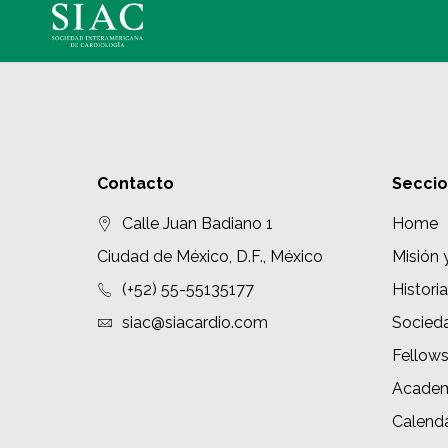
Contacto
Secci
Calle Juan Badiano 1
Home
Ciudad de México, D.F., México
Misión 
(+52) 55-55135177
Historia
siac@siacardio.com
Socied
Fellow
Academ
Calenda