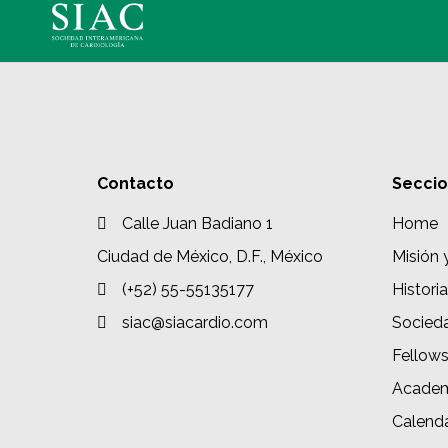
Contacto
Secci
Calle Juan Badiano 1
Home
Ciudad de México, D.F., México
Misión 
(+52) 55-55135177
Historia
siac@siacardio.com
Socied
Fellow
Academ
Calenda