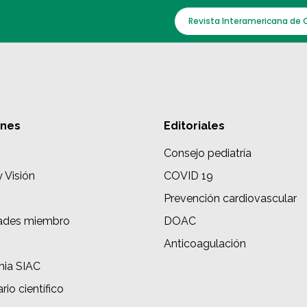
Revista Interamericana de 
ones
Editoriales
Consejo pediatría
y Visión
COVID 19
Prevención cardiovascular
ades miembro
DOAC
s
Anticoagulación
ia SIAC
rio científico