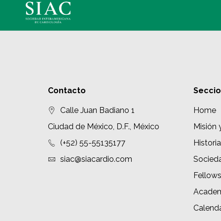
Contacto
Secci
Calle Juan Badiano 1
Home
Ciudad de México, D.F., México
Misión 
(+52) 55-55135177
Historia
siac@siacardio.com
Socied
Fellow
Academ
Calenda