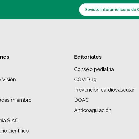
Revista Interamericana de 
ones
Editoriales
Consejo pediatría
y Visión
COVID 19
Prevención cardiovascular
ades miembro
DOAC
s
Anticoagulación
ia SIAC
rio científico