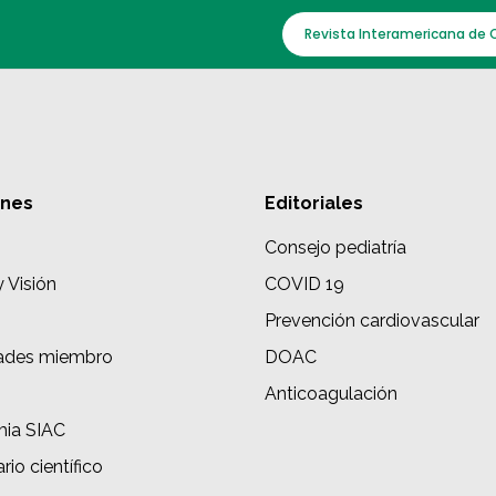
Revista Interamericana de 
ones
Editoriales
Consejo pediatría
y Visión
COVID 19
Prevención cardiovascular
ades miembro
DOAC
s
Anticoagulación
ia SIAC
rio científico