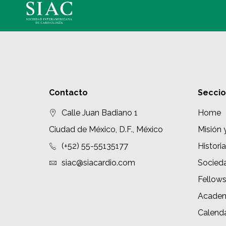
Contacto
Secci
Calle Juan Badiano 1
Home
Ciudad de México, D.F., México
Misión 
(+52) 55-55135177
Historia
siac@siacardio.com
Socied
Fellow
Academ
Calenda