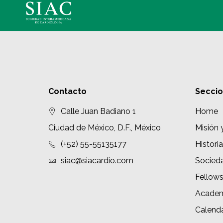
Contacto
Secci
Calle Juan Badiano 1
Home
Ciudad de México, D.F., México
Misión 
(+52) 55-55135177
Historia
siac@siacardio.com
Socied
Fellow
Academ
Calenda