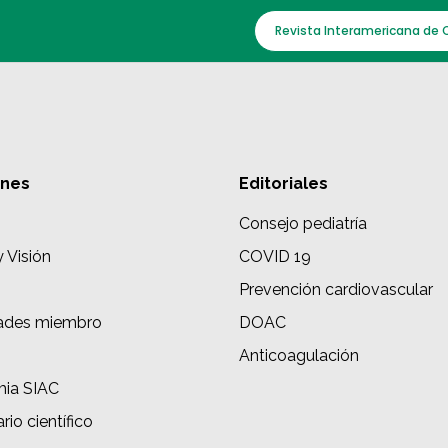
Revista Interamericana de 
ones
Editoriales
Consejo pediatría
y Visión
COVID 19
Prevención cardiovascular
ades miembro
DOAC
s
Anticoagulación
ia SIAC
rio científico