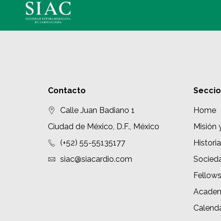
Contacto
Secci
Calle Juan Badiano 1
Home
Ciudad de México, D.F., México
Misión 
(+52) 55-55135177
Historia
siac@siacardio.com
Socied
Fellow
Academ
Calenda