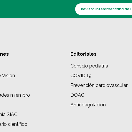
Revista Interamericana de 
ones
Editoriales
Consejo pediatría
y Visión
COVID 19
Prevención cardiovascular
ades miembro
DOAC
s
Anticoagulación
ia SIAC
rio científico