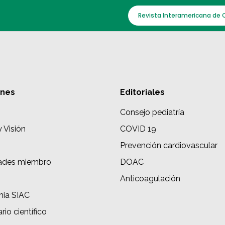
Revista Interamericana de 
ones
Editoriales
Consejo pediatría
y Visión
COVID 19
Prevención cardiovascular
ades miembro
DOAC
s
Anticoagulación
ia SIAC
rio científico