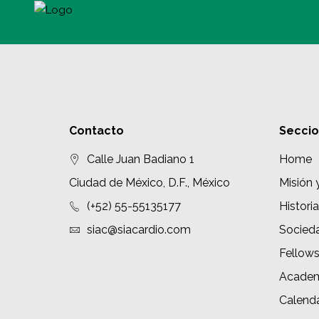
Contacto
Secci
Calle Juan Badiano 1
Home
Ciudad de México, D.F., México
Misión 
(+52) 55-55135177
Historia
siac@siacardio.com
Socied
Fellow
Academ
Calenda