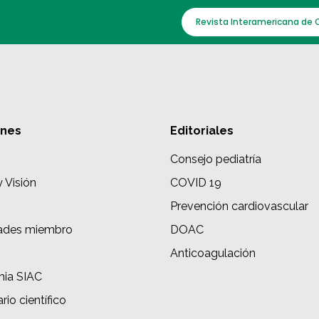
Revista Interamericana de 
ones
Editoriales
Consejo pediatría
y Visión
COVID 19
Prevención cardiovascular
ades miembro
DOAC
s
Anticoagulación
ia SIAC
rio científico