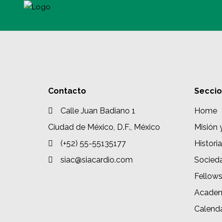
Contacto
Secci
Calle Juan Badiano 1
Home
Ciudad de México, D.F., México
Misión 
(+52) 55-55135177
Historia
siac@siacardio.com
Socied
Fellow
Academ
Calenda