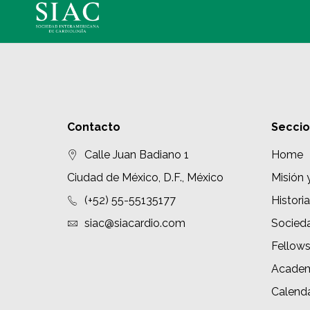
Contacto
Secci
Calle Juan Badiano 1
Home
Ciudad de México, D.F., México
Misión 
(+52) 55-55135177
Historia
siac@siacardio.com
Socied
Fellow
Academ
Calenda