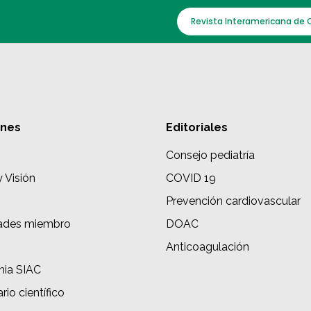
Revista Interamericana de 
ones
Editoriales
Consejo pediatría
y Visión
COVID 19
Prevención cardiovascular
ades miembro
DOAC
s
Anticoagulación
ia SIAC
rio científico