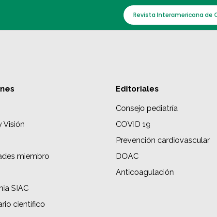
Revista Interamericana de 
ones
Editoriales
Consejo pediatría
y Visión
COVID 19
Prevención cardiovascular
ades miembro
DOAC
s
Anticoagulación
ia SIAC
rio científico