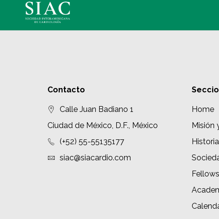
Contacto
Secci
Calle Juan Badiano 1
Home
Ciudad de México, D.F., México
Misión 
(+52) 55-55135177
Historia
siac@siacardio.com
Socied
Fellow
Academ
Calenda