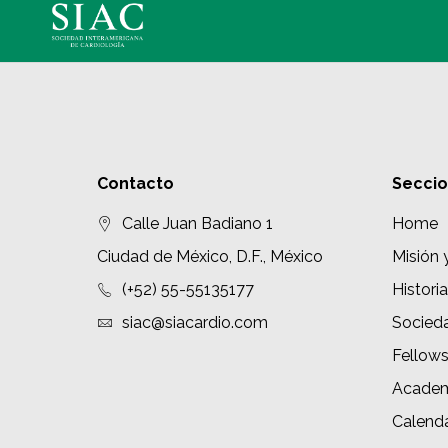
Contacto
Secci
Calle Juan Badiano 1
Home
Ciudad de México, D.F., México
Misión 
(+52) 55-55135177
Historia
siac@siacardio.com
Socied
Fellow
Academ
Calenda