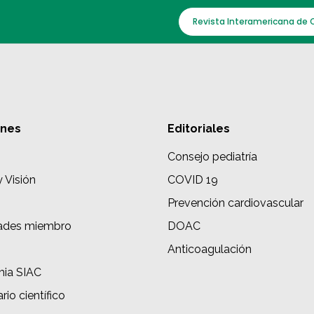
Revista Interamericana de 
ones
Editoriales
Consejo pediatría
y Visión
COVID 19
Prevención cardiovascular
ades miembro
DOAC
s
Anticoagulación
ia SIAC
rio científico