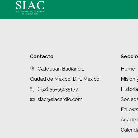
Contacto
Secci
Calle Juan Badiano 1
Home
Ciudad de México, D.F., México
Misión 
(+52) 55-55135177
Historia
siac@siacardio.com
Socied
Fellow
Academ
Calenda