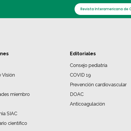
Revista Interamericana de 
ones
Editoriales
Consejo pediatría
y Visión
COVID 19
Prevención cardiovascular
ades miembro
DOAC
s
Anticoagulación
ia SIAC
rio científico