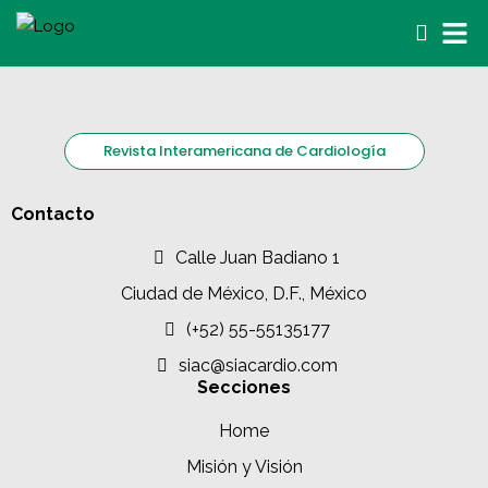
Revista Interamericana de Cardiología
Contacto
Calle Juan Badiano 1
Ciudad de México, D.F., México
(+52) 55-55135177
siac@siacardio.com
Secciones
Home
Misión y Visión