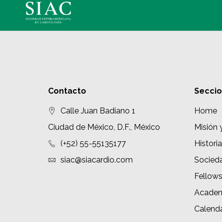
Contacto
Secci
Calle Juan Badiano 1
Home
Ciudad de México, D.F., México
Misión 
(+52) 55-55135177
Historia
siac@siacardio.com
Socied
Fellow
Academ
Calenda