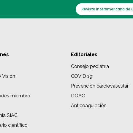
Revista Interamericana de 
ones
Editoriales
Consejo pediatría
y Visión
COVID 19
Prevención cardiovascular
ades miembro
DOAC
s
Anticoagulación
ia SIAC
rio científico