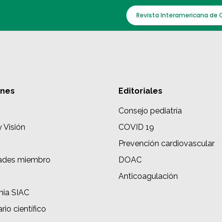
Revista Interamericana de 
ones
Editoriales
Consejo pediatría
y Visión
COVID 19
Prevención cardiovascular
ades miembro
DOAC
s
Anticoagulación
ia SIAC
rio científico