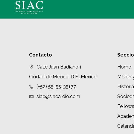
Contacto
Secci
Calle Juan Badiano 1
Home
Ciudad de México, D.F., México
Misión 
(+52) 55-55135177
Historia
siac@siacardio.com
Socied
Fellow
Academ
Calenda