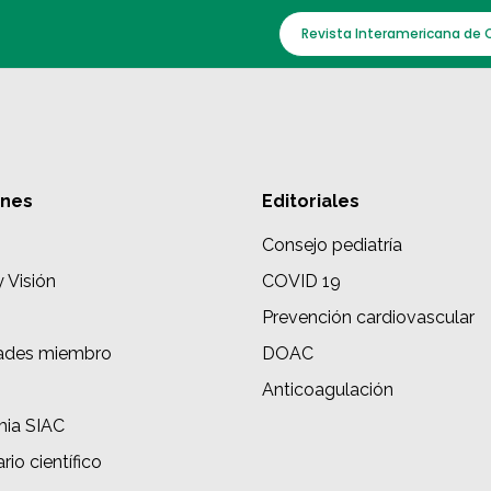
Revista Interamericana de 
ones
Editoriales
Consejo pediatría
y Visión
COVID 19
Prevención cardiovascular
ades miembro
DOAC
s
Anticoagulación
ia SIAC
rio científico