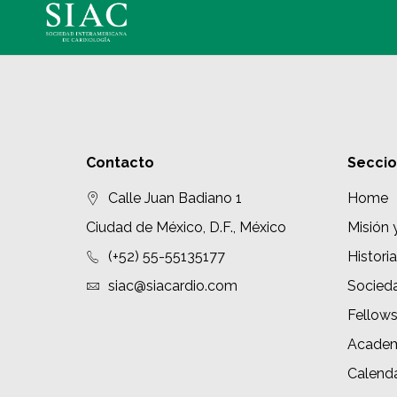
Contacto
Secci
Calle Juan Badiano 1
Home
Ciudad de México, D.F., México
Misión 
(+52) 55-55135177
Historia
siac@siacardio.com
Socied
Fellow
Academ
Calenda