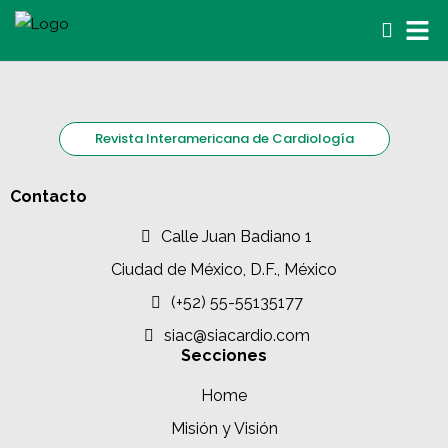
Revista Interamericana de Cardiología
Contacto
Calle Juan Badiano 1
Ciudad de México, D.F., México
(+52) 55-55135177
siac@siacardio.com
Secciones
Home
Misión y Visión