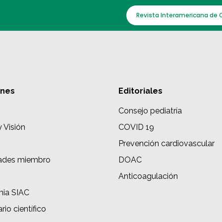
Revista Interamericana de 
ones
Editoriales
Consejo pediatría
y Visión
COVID 19
Prevención cardiovascular
ades miembro
DOAC
s
Anticoagulación
ia SIAC
rio científico