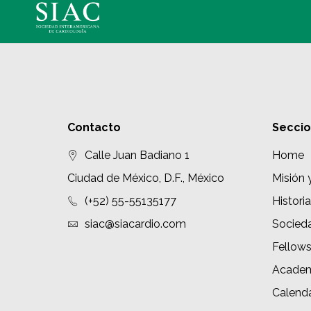
Contacto
Secci
Calle Juan Badiano 1
Home
Ciudad de México, D.F., México
Misión 
(+52) 55-55135177
Historia
siac@siacardio.com
Socied
Fellow
Academ
Calenda