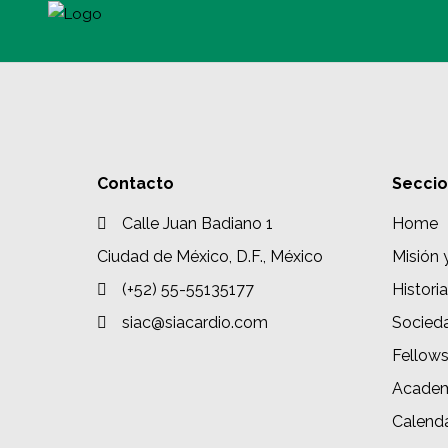
Contacto
Secci
Calle Juan Badiano 1
Home
Ciudad de México, D.F., México
Misión 
(+52) 55-55135177
Historia
siac@siacardio.com
Socied
Fellow
Academ
Calenda