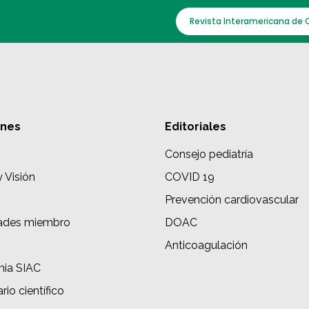
Revista Interamericana de 
ones
Editoriales
Consejo pediatría
y Visión
COVID 19
Prevención cardiovascular
ades miembro
DOAC
s
Anticoagulación
ia SIAC
rio científico