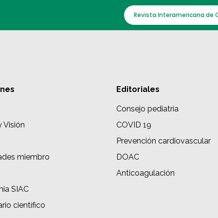
Revista Interamericana de 
ones
Editoriales
Consejo pediatría
y Visión
COVID 19
Prevención cardiovascular
ades miembro
DOAC
s
Anticoagulación
ia SIAC
rio científico