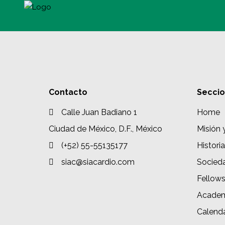
Contacto
Secci
Calle Juan Badiano 1
Home
Ciudad de México, D.F., México
Misión 
(+52) 55-55135177
Historia
siac@siacardio.com
Socied
Fellow
Academ
Calenda