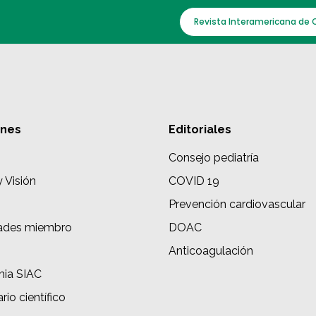
Revista Interamericana de 
ones
Editoriales
Consejo pediatría
y Visión
COVID 19
Prevención cardiovascular
ades miembro
DOAC
s
Anticoagulación
ia SIAC
rio científico