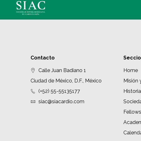
Contacto
Secci
Calle Juan Badiano 1
Home
Ciudad de México, D.F., México
Misión 
(+52) 55-55135177
Historia
siac@siacardio.com
Socied
Fellow
Academ
Calenda