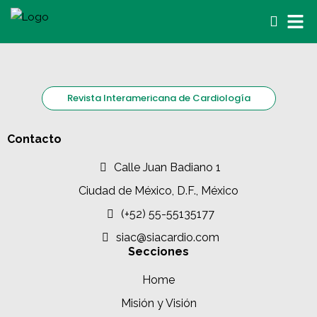
Revista Interamericana de Cardiología
Contacto
Calle Juan Badiano 1
Ciudad de México, D.F., México
(+52) 55-55135177
siac@siacardio.com
Secciones
Home
Misión y Visión