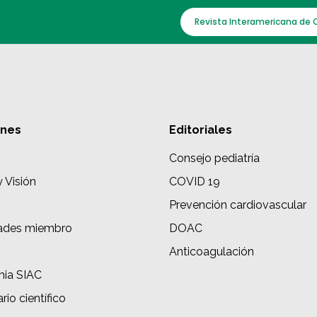
Revista Interamericana de 
ones
Editoriales
Consejo pediatría
y Visión
COVID 19
Prevención cardiovascular
ades miembro
DOAC
s
Anticoagulación
ia SIAC
rio científico