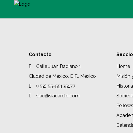
Contacto
Secci
Calle Juan Badiano 1
Home
Ciudad de México, D.F., México
Misión 
(+52) 55-55135177
Historia
siac@siacardio.com
Socied
Fellow
Academ
Calenda