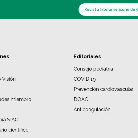
Revista Interamericana de 
ones
Editoriales
Consejo pediatría
y Visión
COVID 19
Prevención cardiovascular
ades miembro
DOAC
s
Anticoagulación
ia SIAC
rio científico