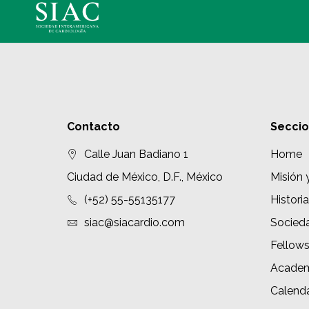
Contacto
Secci
Calle Juan Badiano 1
Home
Ciudad de México, D.F., México
Misión 
(+52) 55-55135177
Historia
siac@siacardio.com
Socied
Fellow
Academ
Calenda