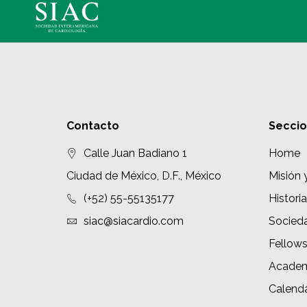
Contacto
Secci
Calle Juan Badiano 1
Home
Ciudad de México, D.F., México
Misión 
(+52) 55-55135177
Historia
siac@siacardio.com
Socied
Fellow
Academ
Calenda