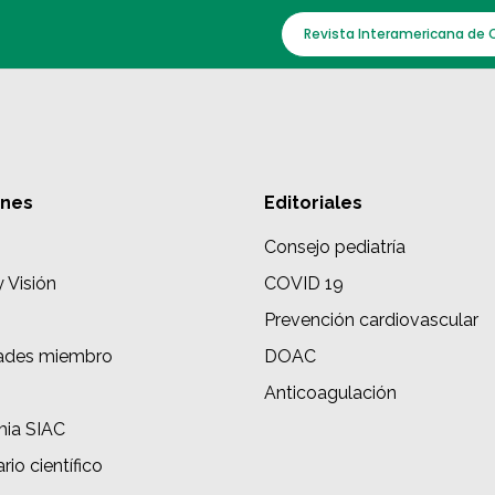
Revista Interamericana de 
ones
Editoriales
Consejo pediatría
y Visión
COVID 19
Prevención cardiovascular
ades miembro
DOAC
s
Anticoagulación
ia SIAC
rio científico