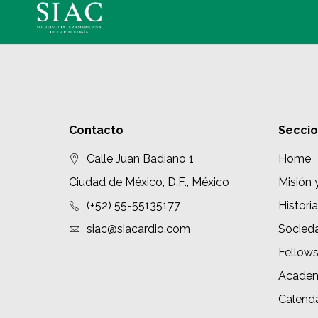
Contacto
Secci
Calle Juan Badiano 1
Home
Ciudad de México, D.F., México
Misión 
(+52) 55-55135177
Historia
siac@siacardio.com
Socied
Fellow
Academ
Calenda