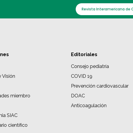
Revista Interamericana de 
ones
Editoriales
Consejo pediatría
y Visión
COVID 19
Prevención cardiovascular
ades miembro
DOAC
s
Anticoagulación
ia SIAC
rio científico