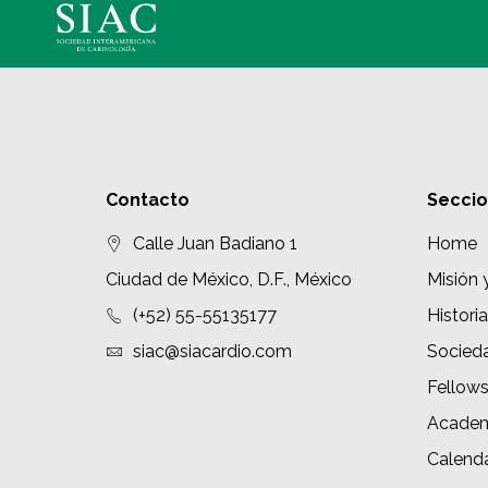
Contacto
Secci
Calle Juan Badiano 1
Home
Ciudad de México, D.F., México
Misión 
(+52) 55-55135177
Historia
siac@siacardio.com
Socied
Fellow
Academ
Calenda