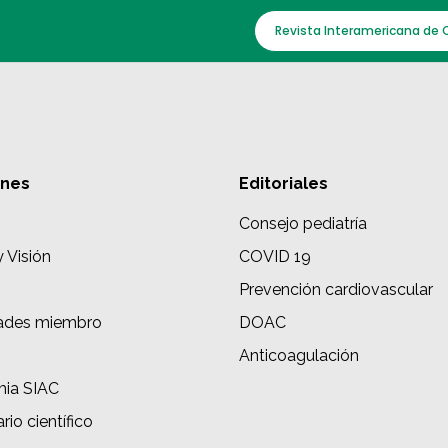
Revista Interamericana de 
ones
Editoriales
Consejo pediatría
y Visión
COVID 19
Prevención cardiovascular
ades miembro
DOAC
s
Anticoagulación
ia SIAC
rio científico