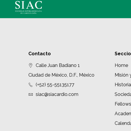
Contacto
Secci
Calle Juan Badiano 1
Home
Ciudad de México, D.F., México
Misión 
(+52) 55-55135177
Historia
siac@siacardio.com
Socied
Fellow
Academ
Calenda