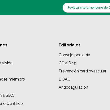
Revista Interamericana de 
ones
Editoriales
Consejo pediatría
y Visión
COVID 19
Prevención cardiovascular
ades miembro
DOAC
s
Anticoagulación
ia SIAC
rio científico