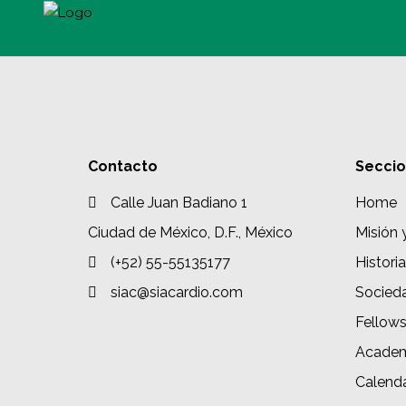
Contacto
Secci
Calle Juan Badiano 1
Home
Ciudad de México, D.F., México
Misión 
(+52) 55-55135177
Historia
siac@siacardio.com
Socied
Fellow
Academ
Calenda