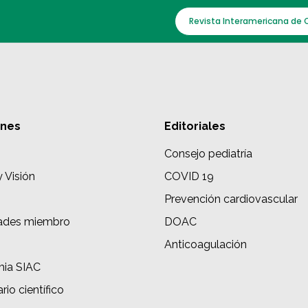
Revista Interamericana de 
ones
Editoriales
Consejo pediatría
y Visión
COVID 19
Prevención cardiovascular
ades miembro
DOAC
s
Anticoagulación
ia SIAC
rio científico