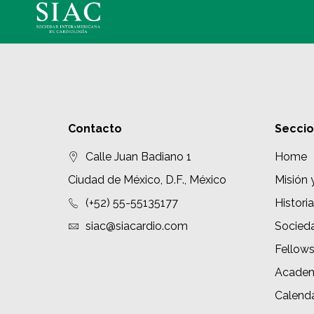
Contacto
Secci
Calle Juan Badiano 1
Home
Ciudad de México, D.F., México
Misión 
(+52) 55-55135177
Historia
siac@siacardio.com
Socied
Fellow
Academ
Calenda