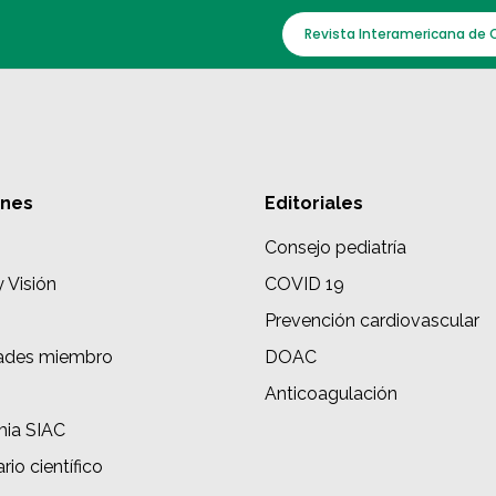
Revista Interamericana de 
ones
Editoriales
Consejo pediatría
y Visión
COVID 19
Prevención cardiovascular
ades miembro
DOAC
s
Anticoagulación
ia SIAC
rio científico